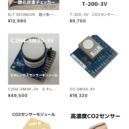
ELT SEONSOR 超小型一酸
T-200-3V CO2センサーモ
化炭素チェッカー CO-MT20
ジュール
¥12,980
¥9,700
0H スマホで簡単測定
C2H4-SM30-3V エチレン
O2-SM30-3V
ガスセンサーモジュール
¥49,500
¥18,320