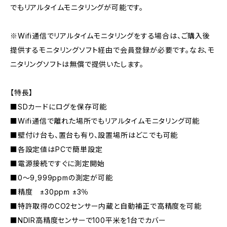
でもリアルタイムモニタリングが可能です。
※Wifi通信でリアルタイムモニタリングをする場合は、ご購入後
提供するモニタリングソフト経由で会員登録が必要です。なお、モ
ニタリングソフトは無償で提供いたします。
【特長】
■SDカードにログを保存可能
■Wifi通信で離れた場所でもリアルタイムモニタリング可能
■壁付け台も、置台も有り、設置場所はどこでも可能
■各設定値はPCで簡単設定
■電源接続ですぐに測定開始
■0～9,999ppmの測定が可能
■精度 ±30ppm ±3％
■特許取得のCO2センサー内蔵と自動補正で高精度を可能
■NDIR高精度センサーで100平米を1台でカバー