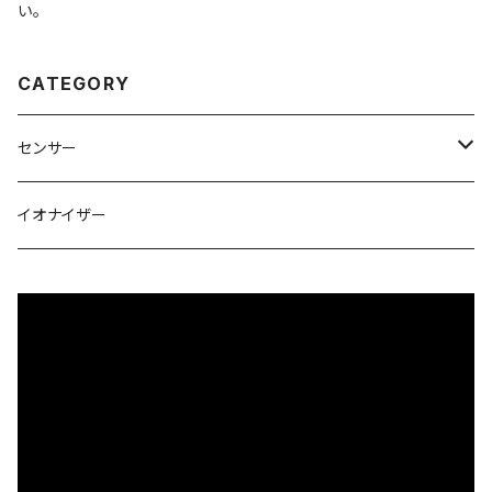
い。
CATEGORY
センサー
CO2センサー
イオナイザー
COセンサー
その他ガスセンサー
モジュール評価キット