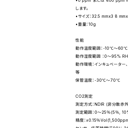
•0 ppm または 400 p
します。
•サイズ：32.5 mmx3 8 mmx1
•重量：10g
性能
動作温度範囲：-10℃～60℃
動作湿度範囲 ：0～95% R
動作環境：インキュベーター、
等
保管温度：-30℃～70℃
CO2測定
測定方式：NDIR (非分散赤
測定範囲：0～25％(5％, 10
精度：±0.15％Vol(1,500p