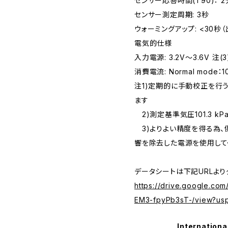
センサー応答時間(T90)： 2
センサー測定周期: 3秒
ウォーミングアップ: <30秒
電気的仕様
入力電源: 3.2V～3.6V 注(3
消費電流: Normal mode：10
注1)定期的に手動校正を行
ます
2)測定基準気圧101.3 kPa
3)よりよい精度を得る為、
響を除去した電源を使用して
データシートは下記URLより
https://drive.google.co
EM3-fpyPb3sT-/view?us
Internationa