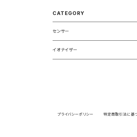
CATEGORY
センサー
CO2センサー
イオナイザー
COセンサー
その他ガスセンサー
モジュール評価キット
プライバシーポリシー
特定商取引法に基