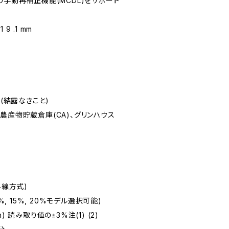
pm の手動再補正機能(MCDL)をサポート
 9 .1 mm
H(結露なきこと)
農産物貯蔵倉庫(CA)、グリンハウス
外線方式)
%, 15%, 20%モデル選択可能)
pm) 読み取り値の±3%注(1) (2)