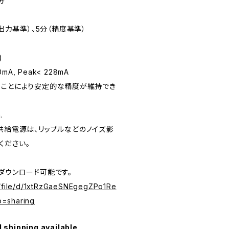
分
（出力基準）、5分（精度基準）
)
mA, Peak< 228mA
うことにより安定的な精度が維持でき
.
供給電源は、リップルなどのノイズ影
ください。
ダウンロード可能です。
m/file/d/1xtRzGaeSNEgegZPo1Re
p=sharing
l shipping available