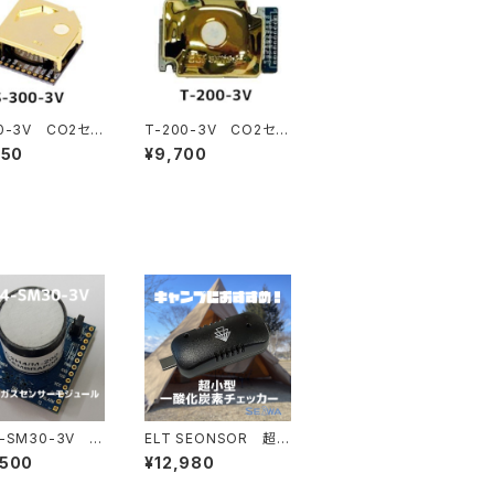
00-3V CO2セン
T-200-3V CO2セン
ジュール
サーモジュール
550
¥9,700
4-SM30-3V エ
ELT SEONSOR 超小
ガスセンサーモジ
型一酸化炭素チェッカ
,500
¥12,980
ー CO-MT200H
スマホで簡単測定